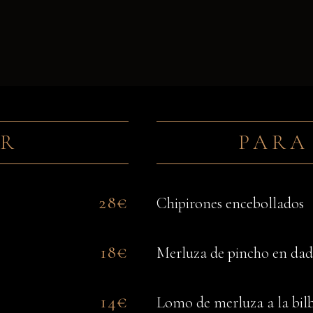
AR
PARA
28€
Chipirones encebollados
18€
Merluza de pincho en dad
14€
Lomo de merluza a la bil