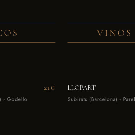
COS
VINOS
21€
LLOPART
) - Godello
Subirats (Barcelona) - Par