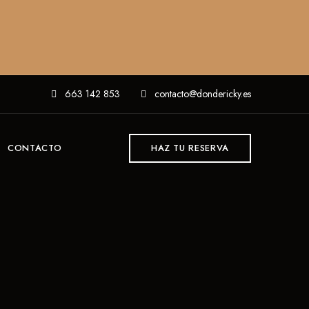
663 142 853
contacto@dondericky.es
CONTACTO
HAZ TU RESERVA