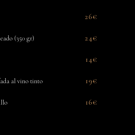
26€
24€
teado (350 gr)
14€
19€
fada al vino tinto
16€
illo