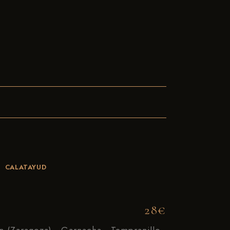
CALATAYUD
28€