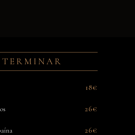
 TERMINAR
18€
26€
os
26€
baína