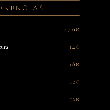
ERENCIAS
4,20€
)
14€
tura
18€
12€
12€