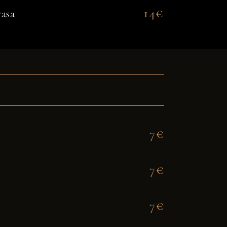
14€
rasa
7€
7€
7€